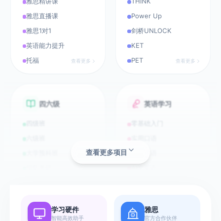
雅思精讲课
THiNK
务
雅思直播课
Power Up
雅思1对1
剑桥UNLOCK
我
英语能力提升
KET
的
课
托福
PET
查看更多
查看更多
程
下
载
App
四六级
英语学习
- 开
始
四级班
零基础入门
学
习
六级班
实用口语
查看更多项目
大学预科班
职场英语
我
组队考研
AI学英语
的
查看更多
查看更多
订
单
学习硬件
雅思
智能高效助手
官方合作伙伴