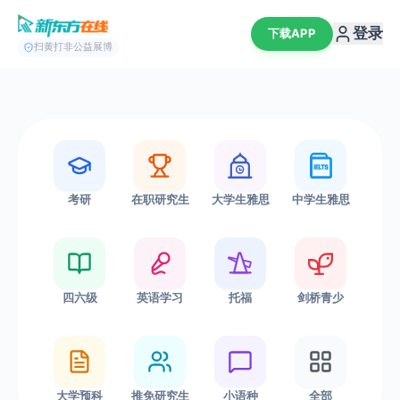
登录
下载APP
扫黄打非公益展博
欢
考研
在职研究生
大学生雅思
中学生雅思
迎
回
来
四六级
英语学习
托福
剑桥青少
登
录
开
大学预科
推免研究生
小语种
全部