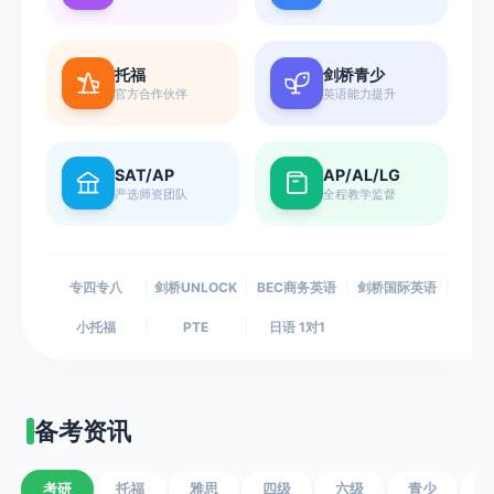
日语
其他考试
我
的
法语
教师资格证
托福
剑桥青少
现
德语
大学生绩点课
官方合作伙伴
英语能力提升
金
韩语
医学考博
账
西班牙语
专升本
户
SAT/AP
AP/AL/LG
查看更多
查看更多
严选师资团队
全程教学监督
我
的
课
专四专八
剑桥UNLOCK
BEC商务英语
剑桥国际英语
程
小托福
PTE
日语 1对1
卡
备考资讯
考研
托福
雅思
四级
六级
青少