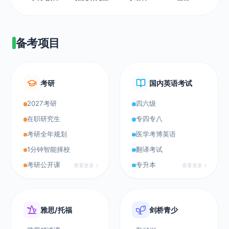
启
您
的
备考项目
学
习
之
旅
考研
国内英语考试
2027考研
四六级
在职研究生
专四专八
立
考研全年规划
医学考博英语
即
登
1分钟智能择校
翻译考试
录
考研公开课
专升本
查看更多
查看更多
雅思/托福
剑桥青少
学
习
服