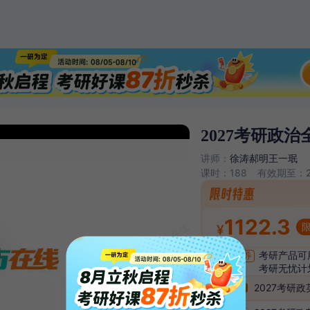
2027考研政治
讲师
：
徐涛
郝明
王一珉
课时：
188
有效期至：
1122.3
¥
优惠
：
领券
考研无忧计
保障
：
2027考研