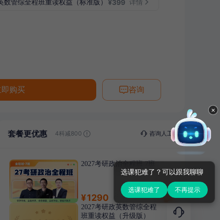
政英数管综全程班重读权益（标准版）
详情
¥
399
4科减800
立即购买
咨询
2科减200
3科减400
×
4科减800
套餐更优惠
咨询人工
2科减200
2027考研政治全程班 7班
选课犯难了？可以跟我聊聊
选课犯难了
不再提示
1290
2027考研政英数管综全程
班重读权益（升级版）