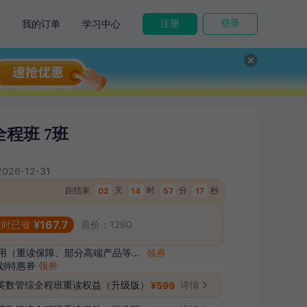
我的订单
学习中心
注册
登录
全程班 7班
2026-12-31
距结束
02
天
14
时
57
分
16
秒
¥
167.7
原价：
1290
考研产品可用（重读保障、部分高端产品等除外）
领券
划特惠券
领券
政英数管综全程班重读权益（升级版）
详情
¥
599