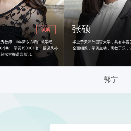
张硕
试听
试
年新东方听口教学经
毕业于天津外国语大学，具有丰富的教学经验，
15000+名，授课风格
全面细致，举例生动，寓教于乐，深受学员爱戴
言知识。
郭宁