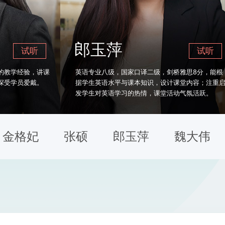
郎玉萍
听
试听
讲课
英语专业八级，国家口译二级，剑桥雅思8分，能根
北
。
据学生英语水平与课本知识，设计课堂内容；注重启
言
发学生对英语学习的热情，课堂活动气氛活跃。
对
金格妃
张硕
郎玉萍
魏大伟