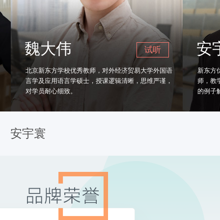
魏大伟
安宇寰
试听
京新东方学校优秀教师，对外经济贸易大学外国语
新东方优秀教师，北
学及应用语言学硕士，授课逻辑清晰，思维严谨，
师，教学风格风趣幽
学员耐心细致。
的例子解释晦涩难懂
安宇寰