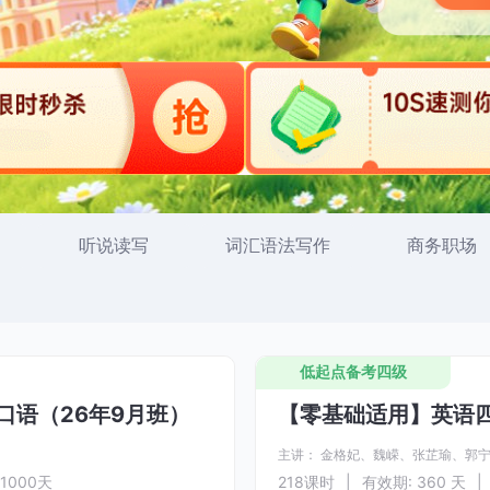
听说读写
词汇语法写作
商务职场
低起点备考四级
口语（26年9月班）
【零基础适用】英语四
主讲：
金格妃、
魏嵘、
张芷瑜、
郭
1000天
218
课时
|
有效期: 360 天
|