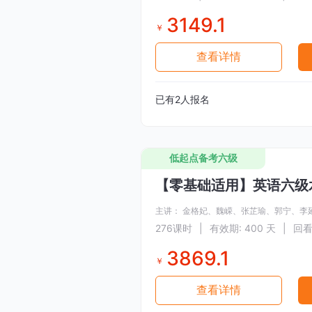
3149.1
￥
查看详情
已有
2
人报名
低起点备考六级
【零基础适用】英语六级
主讲：
金格妃、
魏嵘、
张芷瑜、
郭宁、
李
276
课时
|
有效期: 400 天
|
回看
3869.1
￥
查看详情