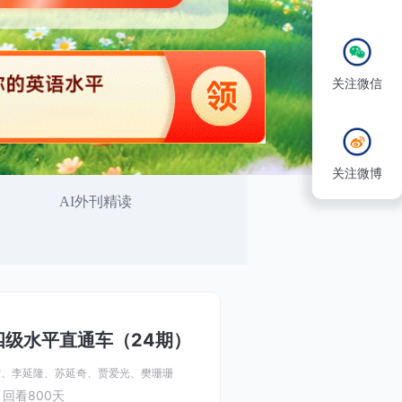
关注微信
关注微博
AI外刊精读
级水平直通车（24期）
宁、
李延隆、
苏延奇、
贾爱光、
樊珊珊
回看800天