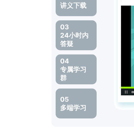
讲义下载
03
24小时内
答疑
04
专属学习
群
05
多端学习