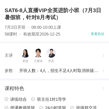
SAT6-8人直播VIP全英进阶小班（7月3日
暑假班，针对8月考试）
7月2日
开班
08:00-10:00上课
58
课时
有效期至
2026-12-25
查看协议
主讲
霍捷
王雁涛
李昊
参数
开班人数：4人，招生不足4人时取消班级或与其他同类班级合班上课
课程特色
讲练结合
班主任1对1导学
授课教师答疑
24小时答疑
班级群交流