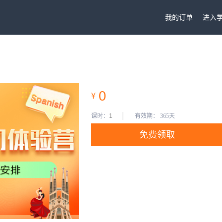
我的订单
进入
0
¥
课时：
1
有效期：
365天
免费领取