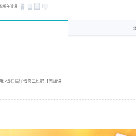
备缓存听课
绍
哦~请扫描详情页二维码【添加课