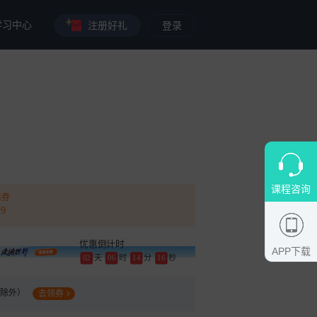
学习中心
注册好礼
登录
课程咨询
惠券
.9
优惠倒计时
APP下载
02
天
06
时
14
分
14
秒
品除外）
去领券