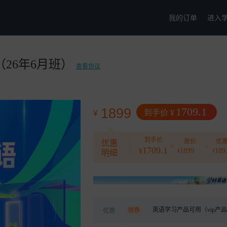
我的订单
进入
26年6月班）
查看协议
1709.1
1899
到手价
¥
¥
到手价
原价
优
优惠
=
-
1709.1
1899
189
¥
¥
¥
明细
英语学习产品可用（vip产
领券
优惠