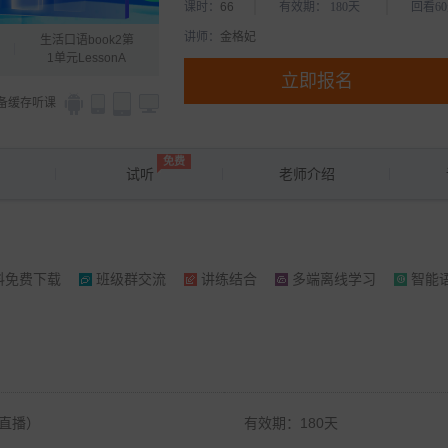
课时：
66
有效期：
180天
回看6
讲师：
金格妃
生活口语book2第
1单元LessonA
备缓存听课
免费
试听
老师介绍
料免费下载
班级群交流
讲练结合
多端离线学习
智能
时直播）
有效期：180天