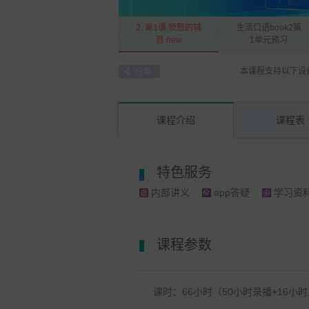
2. 第1课 愤怒的辅
生活口语book2第
音 new
1单元预习
本课程支持以下设
课程介绍
课程表
特色服务
内部讲义
app答疑
学习资
课程参数
课时：66小时（50小时录播+16小