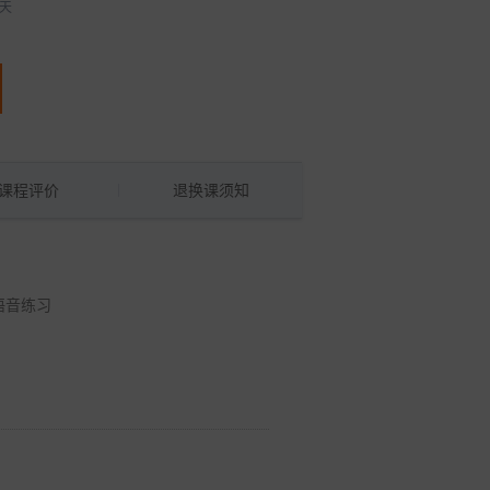
0天
课程评价
退换课须知
语音练习