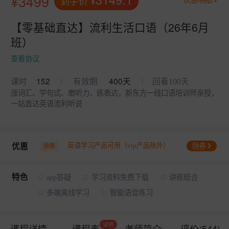
¥3499
到手价
¥
【零基础直达】流利生活口语（26年6月
班）
查看协议
152
400天
课时
有效期
回看100天
涨词汇、学句式、磨听力、练表达，新东方一线口语培训师亲授，
一站直达英语流利听说
优惠
英语学习产品可用（vip产品除外）
领券
领券
特色
app答疑
学习资料免费下载
讲练结合
多端离线学习
智能语音练习
试听
课程详情
课程表
老师简介
评价
(544)