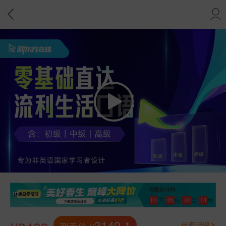
优惠倒计时
03
05
20
14
天
时
分
秒
3149.1
优惠明细