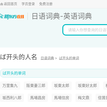
返回首页
学员登录
免费注册
日语词典
-
英语词典
ば开头的人名
日语词典
>
ば开头的单词
ば开头的单词
万里集九
阪東妻三郎
坂東太郎
坂東好太郎
坂西利八郎
馬場昌房
馬場信房
梅文鼎
倍賞