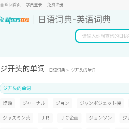
返回首页
学员登录
免费注册
日语词典
-
英语词典
ジ开头的单词
日语词典
>
ジ开头的单词
ジ开头的单词
塩類
ジャーナル
ジョン
ジャンボジェット機
ジャスミン茶
ＪＲ
ＪＣ企画
ジョンソン
ジ