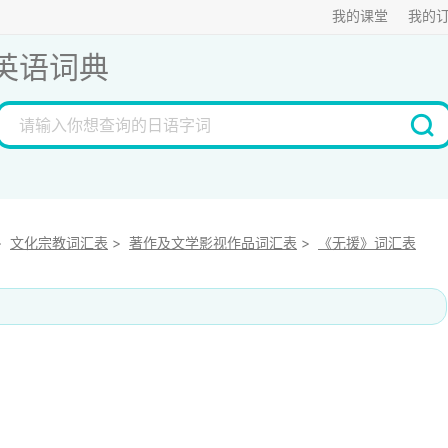
我的课堂
我的
英语词典
>
文化宗教词汇表
>
著作及文学影视作品词汇表
>
《无援》词汇表