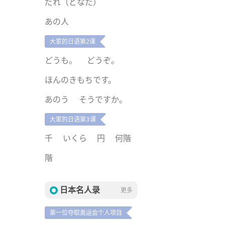
だれ（どなた）
あの人
大家的日语第2课
どうも。
どうぞ。
ほんのきもちです。
あのう
そうですか。
大家的日语第3课
千
いくら
円
何階
階
日本名人录
更多
第一位夺取奥运会个人项目