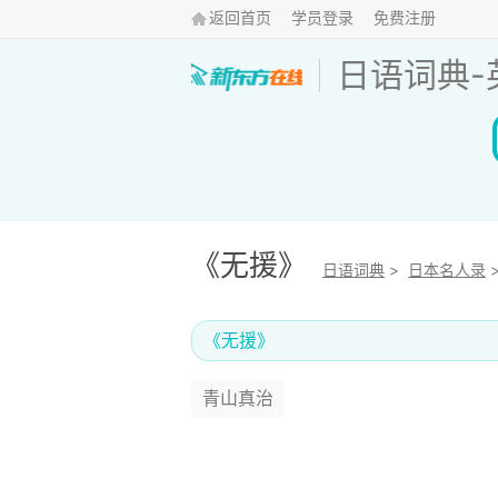
返回首页
学员登录
免费注册
日语词典
-
《无援》
日语词典
>
日本名人录
《无援》
青山真治