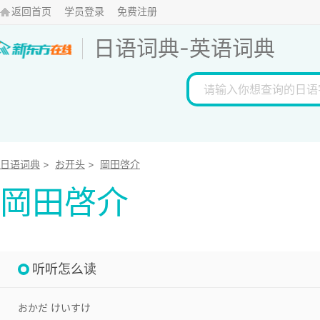
返回首页
学员登录
免费注册
日语词典
-
英语词典
日语词典
>
お开头
>
岡田啓介
岡田啓介
听听怎么读
おかだ けいすけ