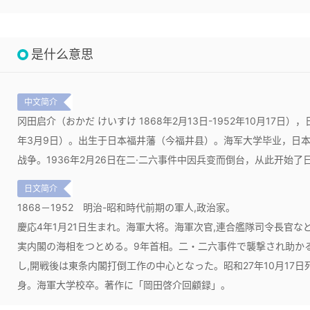
是什么意思
中文简介
冈田启介（おかだ けいすけ 1868年2月13日-1952年10月17日），
年3月9日）。出生于日本福井藩（今福井县）。海军大学毕业，日
战争。1936年2月26日在二·二六事件中因兵变而倒台，从此开始
日文简介
1868－1952
明治-昭和時代前期の軍人,政治家。
慶応4年1月21日生まれ。海軍大将。海軍次官,連合艦隊司令長官など
実内閣の海相をつとめる。9年首相。二・二六事件で襲撃され助か
し,開戦後は東条内閣打倒工作の中心となった。昭和27年10月17日死
身。海軍大学校卒。著作に「岡田啓介回顧録」。