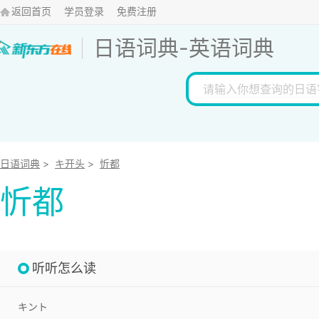
返回首页
学员登录
免费注册
日语词典
-
英语词典
日语词典
>
キ开头
>
忻都
忻都
听听怎么读
キント