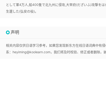
として軍4万人,船400隻で北九州に侵攻,大宰府(だざいふ)攻撃を
生還した(弘安の役)。
声明
相关内容仅供日语学习参考，如果您发现新东方在线日语词典中有侵
系：heyiming@koolearn.com，我们将及时校验、修正或者删除，