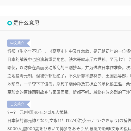
是什么意思
中文简介
忻都（生卒年不详），《高丽史》中又作忽敦，是元朝初年的一位将
日本的战役中也扮演着重要角色。铁木哥斡赤斤六世孙。至元七年（1
略使，以防备在高丽发动叛乱的三别抄军，并为进攻日本作准备。次
之地投降元朝，但被忻都拒绝了。不久忻都率忽林赤、王国昌等部，
地珍岛，一举夺下了该岛，杀死了裴仲孙及其拥立的承化侯王温，余
至珍岛的百姓回到故乡与家属团聚，忻都不听。最终在忽必烈的干涉
日文简介
?－?
元(中国)のモンゴル人武将。
日本征討都元帥となり,文永11年(1274)洪茶丘(こう-さきゅう)の補
8000人,船900隻をひきいて博多をおそうが,暴風で退却(文永の役)。