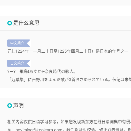
是什么意思
中文简介
元仁1224年十一月二十日至1225年四月二十日）是日本的年号之一
日文简介
?－?
飛鳥(あすか)-奈良時代の歌人。
「万葉集」に吉野川をよんだ歌が3首おさめられている。伝記は未
声明
相关内容仅供日语学习参考，如果您发现新东方在线日语词典中有侵
系：heyiming@koolearn.com，我们将及时校验、修正或者删除，