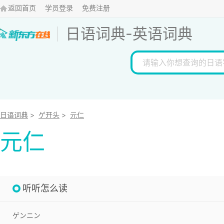
返回首页
学员登录
免费注册
日语词典
-
英语词典
日语词典
>
ゲ开头
>
元仁
元仁
听听怎么读
ゲンニン