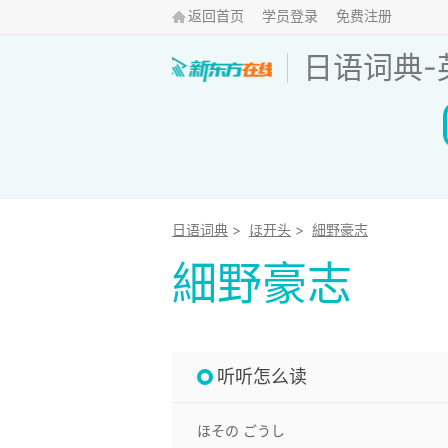
返回首页
学员登录
免费注册
日语词典
-
日语词典
>
ほ开头
>
細野豪志
細野豪志
听听怎么读
ほその ごうし