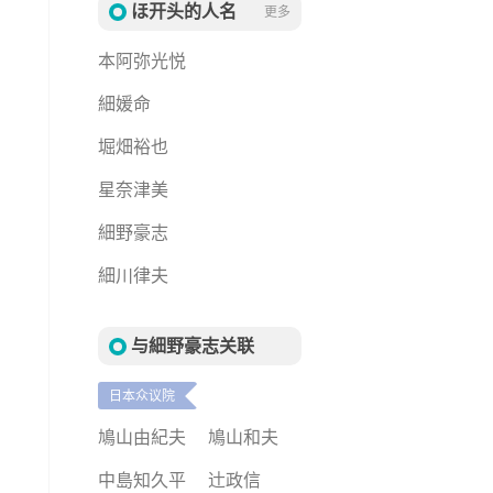
ほ开头的人名
更多
本阿弥光悦
細媛命
堀畑裕也
星奈津美
細野豪志
細川律夫
与細野豪志关联
日本众议院
鳩山由紀夫
鳩山和夫
中島知久平
辻政信