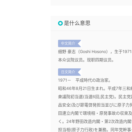
是什么意思
中文简介
细野 豪志（Goshi Hosono），生
本众议院议员。现职四期议员。
日文简介
1971－
平成時代の政治家。
昭和46年8月21日生まれ。平成7年三和
衆議院初当選(当選6回,民主党)。民主
品安全)及び節電啓発担当並びに原子力
田連立内閣で環境相・原発事故の収束及
く。24年野田改造内閣・第2次改造内
担当相(原子力行政)を兼務。同年党幹