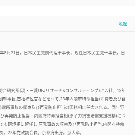
于1971年8月21日。日本民主党前代理干事长，现任日本民主党干事长。日
総合研究所(現・三菱UFJリサーチ&コンサルティング)に入社。12年
党副幹事長,首相補佐官などをへて,23年内閣府特命担当(消費者及び食
発電所事故の収束及び再発防止担当の国務相に任命される。同年野
び再発防止担当・内閣府特命担当相(原子力損害賠償支援機構)につ
閣でも環境相に留任し,原発事故の収束及び再発防止担当,内閣府特命
事長。27年党政調会長。京都府出身。京大卒。