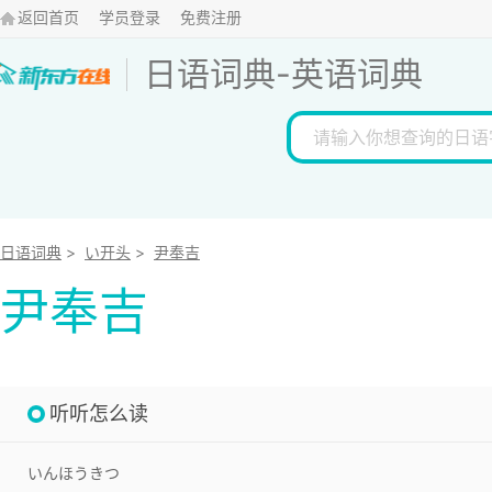
返回首页
学员登录
免费注册
日语词典
-
英语词典
日语词典
>
い开头
>
尹奉吉
尹奉吉
听听怎么读
いんほうきつ