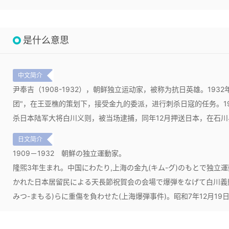
是什么意思
中文简介
尹奉吉（1908-1932），朝鲜独立运动家，被称为抗日英雄。193
团"，在王亚樵的策划下，接受金九的委派，进行刺杀日寇的任务。19
杀日本陆军大将白川义则，被当场逮捕，同年12月押送日本，在石
日文简介
1909－1932
朝鮮の独立運動家。
隆煕3年生まれ。中国にわたり,上海の金九(キム-グ)のもとで独立運
かれた日本居留民による天長節祝賀会の会場で爆弾をなげて白川義則
みつ-まもる)らに重傷を負わせた(上海爆弾事件)。昭和7年12月19