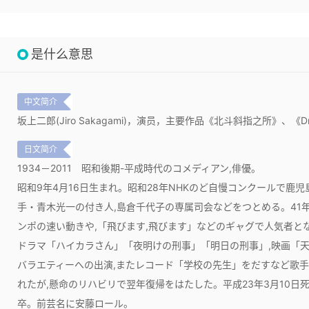
是什么意思
中文简介
坂上二郎(Jiro Sakagami)，演员，主要作品《北斗斜指之所》、《
日文简介
1934－2011
昭和後期-平成時代のコメディアン,俳優。
昭和9年4月16日生まれ。昭和28年NHKのど自慢コンクールで鹿
手・青木光一の付き人,島倉千代子の専属司会などをつとめる。41
ンポの速い動きや,「飛びます,飛びます」などのギャグで人気者とな
ドラマ「ハイカラさん」「夜明けの刑事」「明日の刑事」,映画「天
バラエティーへの出演,またレコード「学校の先生」をだすなど歌手
れたが,懸命のリハビリで翌年復帰をはたした。平成23年3月10日
卒。前芸名に安藤ロール。