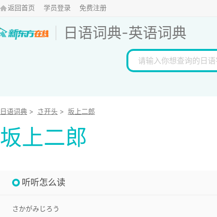
返回首页
学员登录
免费注册
日语词典
-
英语词典
日语词典
>
さ开头
>
坂上二郎
坂上二郎
听听怎么读
さかがみじろう