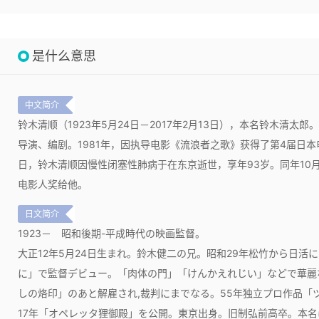
是什么意思
中文简介
铃木清顺（1923年5月24日－2017年2月13日），本名铃木清太郎
导演、编剧。1981年，因执导电影《流浪者之歌》获得了第4届日本电
日，铃木清顺因慢性闭塞性肺病于在东京逝世，享年93岁。同年10
电影人奖给他。
日文简介
1923－
昭和後期-平成時代の映画監督。
大正12年5月24日生まれ。鈴木健二の兄。昭和29年松竹から日活に
に」で監督デビュー。「肉体の門」「けんかえれじい」などで華麗な
しの烙印」のあと解雇され,裁判にまでなる。55年独立プロ作品「
17年「オペレッタ狸御殿」を公開。東京出身。旧制弘前高卒。本名