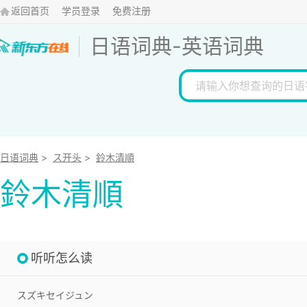
返回首页
学员登录
免费注册
日语词典
-
英语词典
日语词典
>
ス开头
>
鈴木清順
鈴木清順
听听怎么读
スズキセイジュン