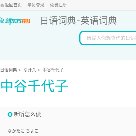
返回首页
学员登录
免费注册
日语词典
-
英语词典
日语词典
>
な开头
>
中谷千代子
中谷千代子
听听怎么读
なかたに ちよこ