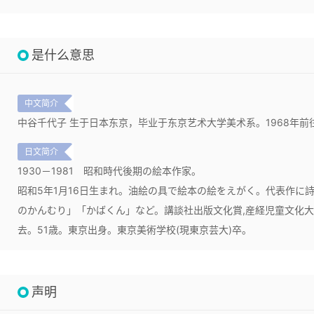
是什么意思
中文简介
中谷千代子 生于日本东京，毕业于东京艺术大学美术系。1968年
日文简介
1930－1981
昭和時代後期の絵本作家。
昭和5年1月16日生まれ。油絵の具で絵本の絵をえがく。代表作に詩
のかんむり」「かばくん」など。講談社出版文化賞,産経児童文化大賞
去。51歳。東京出身。東京美術学校(現東京芸大)卒。
声明