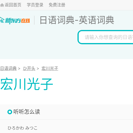
返回首页
学员登录
免费注册
日语词典
-
英语词典
日语词典
>
ひ开头
>
宏川光子
宏川光子
听听怎么读
ひろかわ みつこ