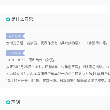
是什么意思
中文简介
宏川光子是一名演员，代表作品有《兵六梦物语》、《水浒传》等。
日文简介
1918－1972
昭和時代の女優。
大正7年2月25日生まれ。昭和8年「少年忠臣蔵」で映画初出演。
すい顔立ちとかれんな演技で榎本健一の相手役をつとめ,映画,舞台に
10月14日死去。54歳。東京出身。日本劇場付属舞踊音楽学校卒。
声明