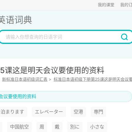
我的课堂
我的
英语词典
25课这是明天会议要使用的资料
>
新标准日本语初级词汇表
>
标准日本语初级下册第25课这是明天会议
会议要使用的资料
泊まります
エレベーター
空港
専門
中国航空
周
戴
別に
小さな