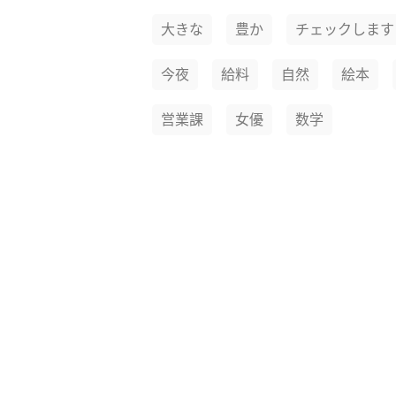
大きな
豊か
チェックします
今夜
給料
自然
絵本
営業課
女優
数学