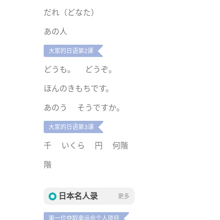
だれ（どなた）
あの人
大家的日语第2课
どうも。
どうぞ。
ほんのきもちです。
あのう
そうですか。
大家的日语第3课
千
いくら
円
何階
階
日本名人录
更多
第一位夺取奥运会个人项目