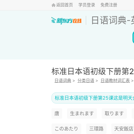
返回首页
学员登录
免费注册
日语词典
-
标准日本语初级下册第
日语词典
>
分类日语
>
日语教材词汇表
标准日本语初级下册第25课这是明天
唐
生まれます
取ります
このあたり
三環路
天安飯店