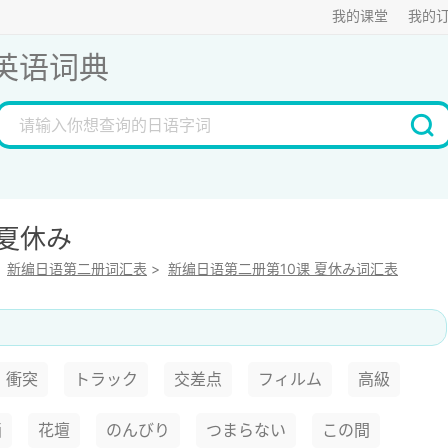
我的课堂
我的
英语词典
 夏休み
>
新编日语第二册词汇表
>
新编日语第二册第10课 夏休み词汇表
衝突
トラック
交差点
フィルム
高級
画
花壇
のんびり
つまらない
この間