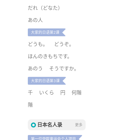
だれ（どなた）
あの人
大家的日语第2课
どうも。
どうぞ。
ほんのきもちです。
あのう
そうですか。
大家的日语第3课
千
いくら
円
何階
階
日本名人录
更多
第一位夺取奥运会个人项目