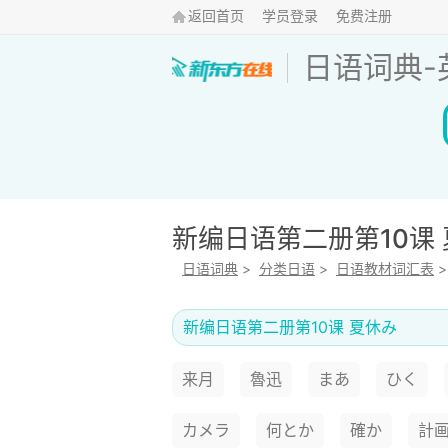
返回首页
学员登录
免费注册
日语词典
-
新编日语第二册第10课
日语词典
>
分类日语
>
日语教材词汇表
新编日语第二册第10课 夏休み
来月
魯迅
まあ
ひく
カメラ
何とか
確か
計