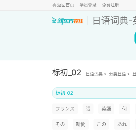
返回首页
学员登录
免费注册
日语词典
-
标初_02
日语词典
>
分类日语
>
标初_02
フランス
張
英語
何
その
新聞
この
あれ