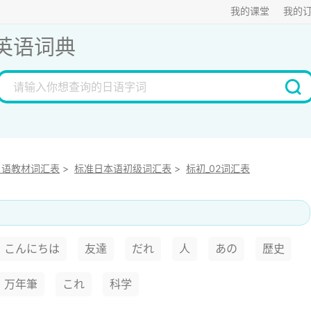
我的课堂
我的
英语词典
日语教材词汇表
>
标准日本语初级词汇表
>
标初_02词汇表
こんにちは
友達
だれ
人
あの
歴史
万年筆
これ
科学