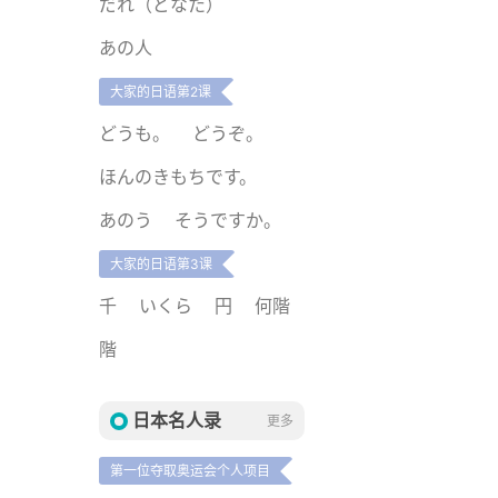
だれ（どなた）
あの人
大家的日语第2课
どうも。
どうぞ。
ほんのきもちです。
あのう
そうですか。
大家的日语第3课
千
いくら
円
何階
階
日本名人录
更多
第一位夺取奥运会个人项目