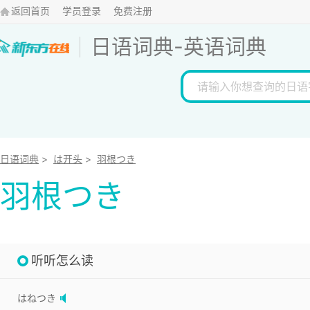
返回首页
学员登录
免费注册
日语词典
-
英语词典
日语词典
>
は开头
>
羽根つき
羽根つき
听听怎么读
はねつき