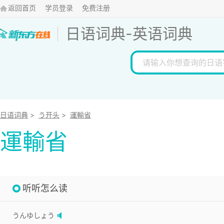
返回首页
学员登录
免费注册
日语词典
-
英语词典
日语词典
>
う开头
>
運輸省
運輸省
听听怎么读
うんゆしょう