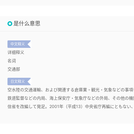
是什么意思
中文释义
详细释义
名词
交通部
日文释义
空水陸の交通運輸、および関連する倉庫業・観光・気象などの事項
鉄道監督などの内局、海上保安庁・気象庁などの外局、その他の機関
信省を改編して発足。2001年（平成13）中央省庁再編にともない