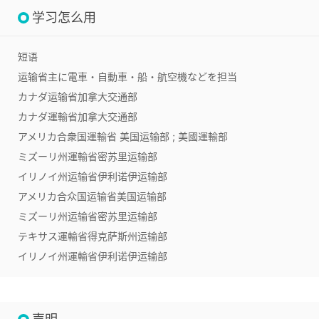
学习怎么用
短语
运输省
主に電車・自動車・船・航空機などを担当
カナダ运输省
加拿大交通部
カナダ運輸省
加拿大交通部
アメリカ合衆国運輸省
美国运输部 ; 美國運輸部
ミズーリ州運輸省
密苏里运输部
イリノイ州运输省
伊利诺伊运输部
アメリカ合众国运输省
美国运输部
ミズーリ州运输省
密苏里运输部
テキサス運輸省
得克萨斯州运输部
イリノイ州運輸省
伊利诺伊运输部