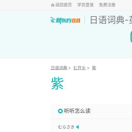
返回首页
学员登录
免费注册
日语词典
-
日语词典
>
む开头
>
紫
紫
听听怎么读
むらさき