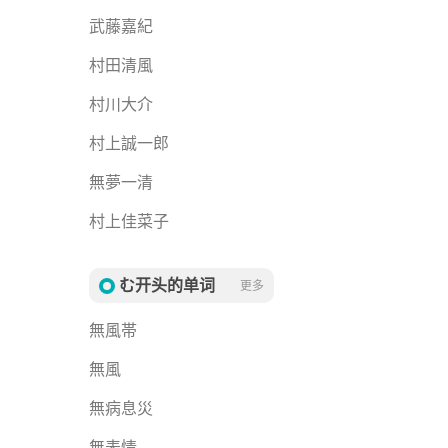
武藤嘉紀
村田清風
村川大介
村上誠一郎
無夢一清
村上佳菜子
む开头的单词
更多
無風帯
無風
無病息災
無表情