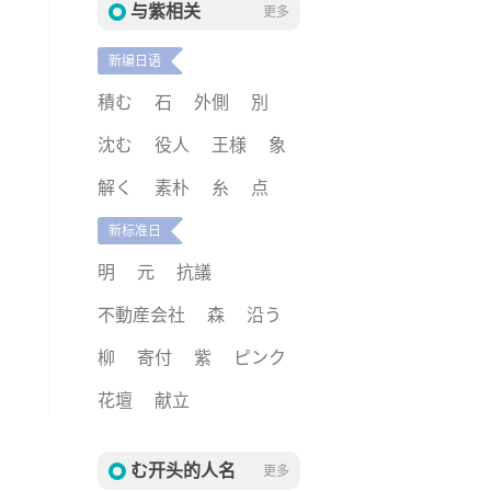
与紫相关
更多
新编日语
積む
石
外側
別
沈む
役人
王様
象
解く
素朴
糸
点
新标准日
明
元
抗議
不動産会社
森
沿う
柳
寄付
紫
ピンク
花壇
献立
む开头的人名
更多