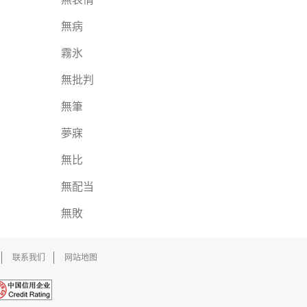
無病
霧氷
無批判
無筆
夢寐
無比
無配当
無敗
联系我们
网站地图