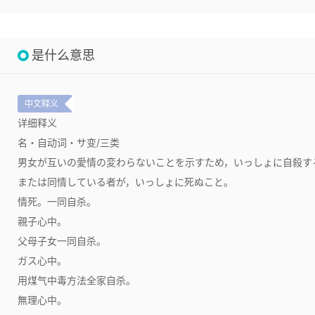
是什么意思
中文释义
详细释义
名・自动词・サ变/三类
男女が互いの愛情の変わらないことを示すため，いっしょに自殺す
または同情している者が，いっしょに死ぬこと。
情死。一同自杀。
親子心中。
父母子女一同自杀。
ガス心中。
用煤气中毒方法全家自杀。
無理心中。