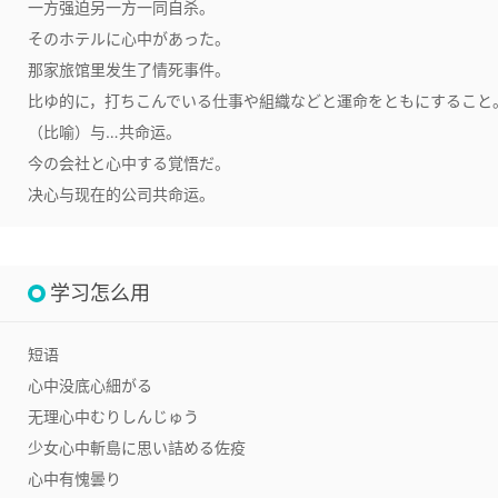
一方强迫另一方一同自杀。
そのホテルに心中があった。
那家旅馆里发生了情死事件。
比ゆ的に，打ちこんでいる仕事や組織などと運命をともにすること
（比喻）与…共命运。
今の会社と心中する覚悟だ。
决心与现在的公司共命运。
学习怎么用
短语
心中没底
心細がる
无理心中
むりしんじゅう
少女心中
斬島に思い詰める佐疫
心中有愧
曇り