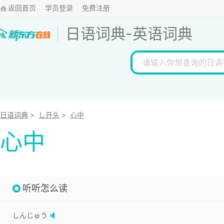
返回首页
学员登录
免费注册
日语词典
-
英语词典
日语词典
>
し开头
>
心中
心中
听听怎么读
しんじゅう