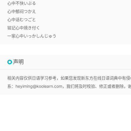
心中不快
いぶる
心中郁闷
つかえ
心中话
むつごと
铭记心中
焼き付く
一家心中
いっかしんじゅう
声明
相关内容仅供日语学习参考，如果您发现新东方在线日语词典中有侵
系：heyiming@koolearn.com，我们将及时校验、修正或者删除，