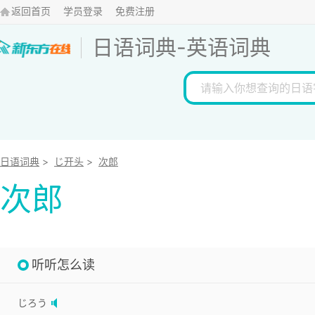
返回首页
学员登录
免费注册
日语词典
-
英语词典
日语词典
>
じ开头
>
次郎
次郎
听听怎么读
じろう