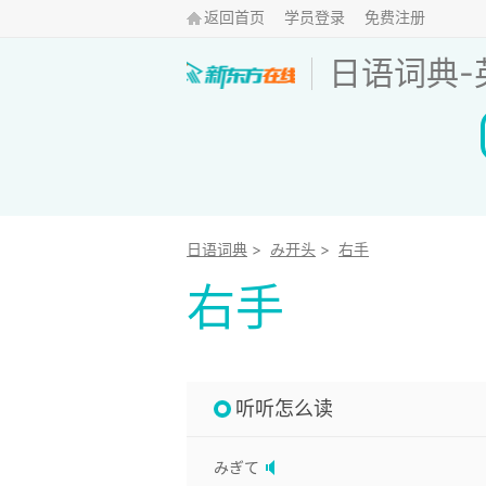
返回首页
学员登录
免费注册
日语词典
-
日语词典
>
み开头
>
右手
右手
听听怎么读
みぎて