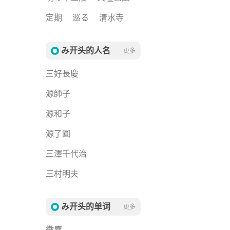
定期
巡る
清水寺
み开头的人名
更多
三好長慶
源師子
源和子
源了圓
三澤千代治
三村明夫
み开头的单词
更多
微塵