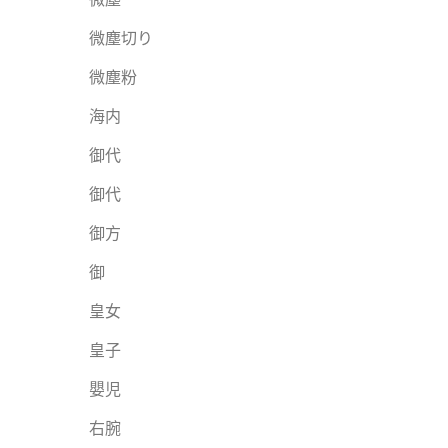
微塵切り
微塵粉
海内
御代
御代
御方
御
皇女
皇子
嬰児
右腕