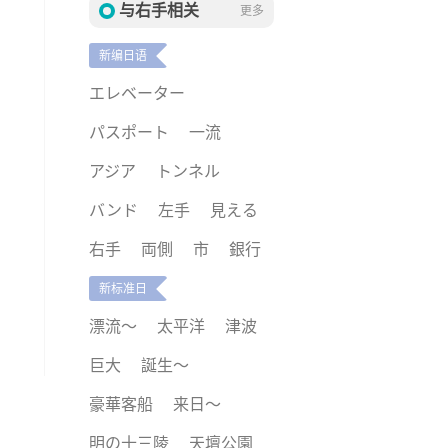
与右手相关
更多
新编日语
エレベーター
パスポート
一流
アジア
トンネル
バンド
左手
見える
右手
両側
市
銀行
新标准日
漂流～
太平洋
津波
巨大
誕生～
豪華客船
来日～
明の十三陵
天壇公園