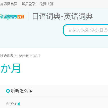
返回首页
学员登录
免费注册
日语词典
-
英语词典
日语词典
>
か开头
>
か月
か月
听听怎么读
かげつ