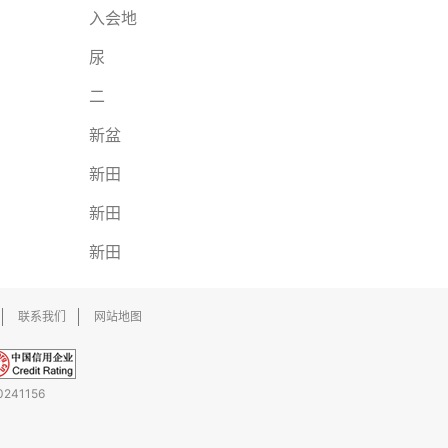
入会地
尿
二
新盆
新田
新田
新田
联系我们
网站地图
241156