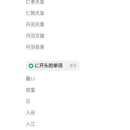
仁孝天皇
仁賢天皇
丹羽光重
丹羽文雄
丹羽長貴
に开头的单词
更多
難い
荷重
日
入谷
入江