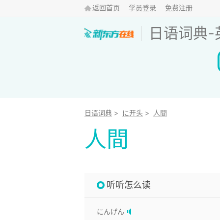
返回首页
学员登录
免费注册
日语词典
-
日语词典
>
に开头
>
人間
人間
听听怎么读
にんげん