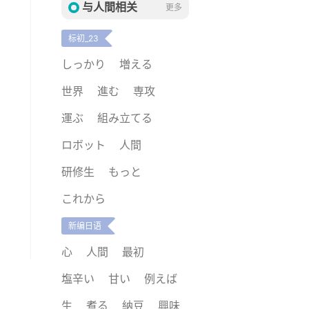
与人間相关
更多
标初_23
しっかり
増える
世界
進む
専攻
運ぶ
組み立てる
ロボット
人間
研修生
もっと
これから
新编日语
心
人間
最初
塩辛い
甘い
例えば
生
煮る
納豆
興味