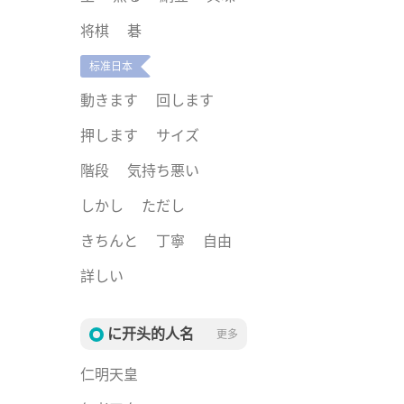
将棋
碁
标准日本
動きます
回します
押します
サイズ
階段
気持ち悪い
しかし
ただし
きちんと
丁寧
自由
詳しい
に开头的人名
更多
仁明天皇