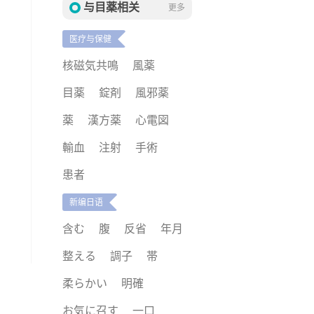
与目薬相关
更多
医疗与保健
核磁気共鳴
風薬
目薬
錠剤
風邪薬
薬
漢方薬
心電図
輸血
注射
手術
患者
新编日语
含む
腹
反省
年月
整える
調子
帯
柔らかい
明確
お気に召す
一口