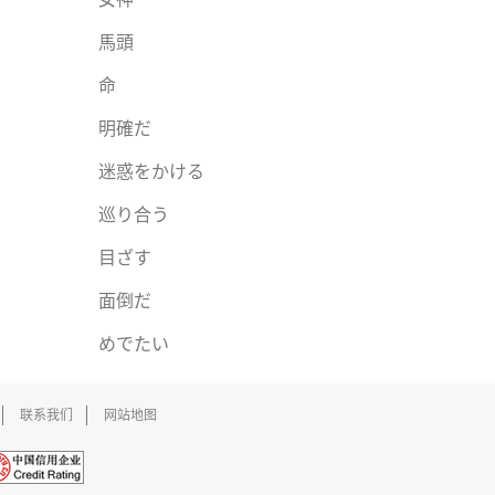
馬頭
命
明確だ
迷惑をかける
巡り合う
目ざす
面倒だ
めでたい
联系我们
网站地图