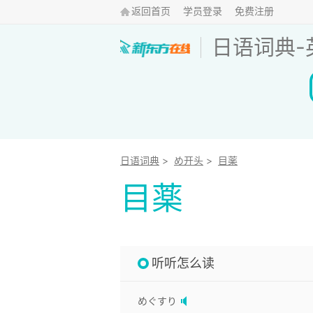
返回首页
学员登录
免费注册
日语词典
-
日语词典
>
め开头
>
目薬
目薬
听听怎么读
めぐすり