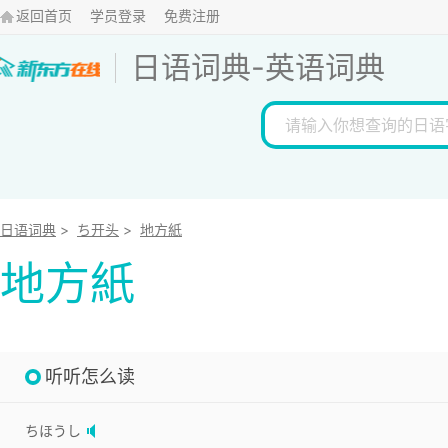
返回首页
学员登录
免费注册
日语词典
-
英语词典
日语词典
>
ち开头
>
地方紙
地方紙
听听怎么读
ちほうし