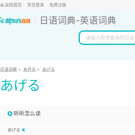
返回首页
学员登录
免费注册
日语词典
-
英语词典
日语词典
>
あ开头
>
あげる
あげる
听听怎么读
あげる