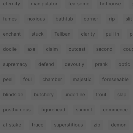
eternity
manipulator
fearsome
hothouse
fumes
noxious
bathtub
corner
rip
slit
enchant
stuck
Taliban
clarity
pull in
p
docile
axe
claim
outcast
second
cou
supremacy
defend
devoutly
prank
optic
peel
foul
chamber
majestic
foreseeable
blindside
butchery
underline
trout
slap
posthumous
figurehead
summit
commence
at stake
truce
superstitious
zip
demon