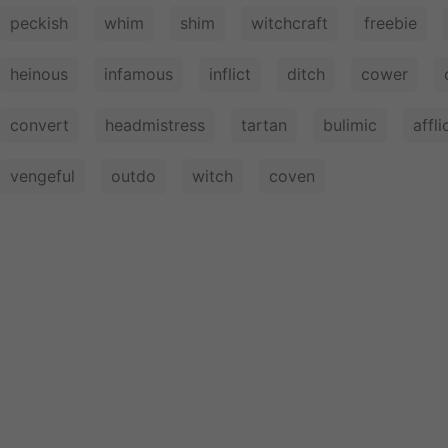
peckish
whim
shim
witchcraft
freebie
heinous
infamous
inflict
ditch
cower
convert
headmistress
tartan
bulimic
affli
vengeful
outdo
witch
coven