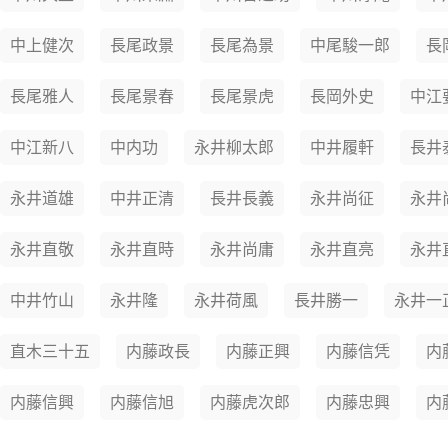
中上健次
長尾政景
長尾為景
中尾駿一郎
長
長尾雅人
長尾景春
長尾景虎
長岡外史
中江
中江新八
中内功
永井柳太郎
中井履軒
長井
永井道雄
中井正清
長井長義
永井尚征
永井
永井直敬
永井直時
永井尚庸
永井直亮
永井
中井竹山
永井隆
永井荷風
長井勝一
永井一
直木三十五
内藤政長
内藤正興
内藤信凭
内
内藤信興
内藤信旭
内藤虎次郎
内藤忠興
内