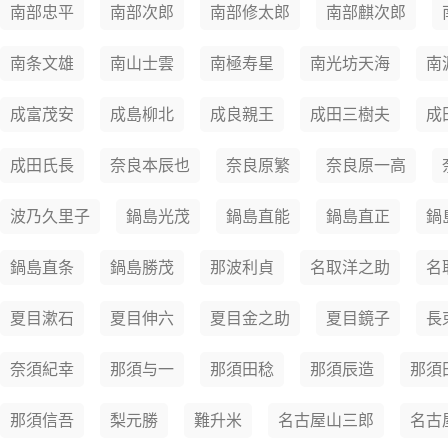
南部忠平
南部次郎
南部修太郎
南部麒次郎
南条文雄
南山士雲
南極寿星
南光坊天海
南
成富茂安
成島柳北
成良親王
成田三樹夫
成
成田氏長
奈良本辰也
奈良原繁
奈良原一高
波乃久里子
鍋島光茂
鍋島直能
鍋島直正
鍋
鍋島直条
鍋島勝茂
那波利貞
名取洋之助
名
夏目漱石
夏目伸六
夏目金之助
夏目鏡子
長
奈須紀幸
那須与一
那須田稔
那須辰造
那須
那須信吾
梨元勝
難升米
名古屋山三郎
名古