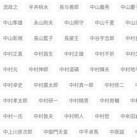
流政之
半井桃水
長与善郎
中山義秀
中山慶
中山隼雄
永山則夫
中山照守
中山千夏
中山
中山彰規
長山藍子
長屋王
中谷宇吉郎
中村
中村正直
中村昌生
中村正雄
中村不折
中村
中村元
中村伸郎
中村道碩
中村輝夫
中村地
中村卓史
中村震太郎
中村真一郎
中村修二
中村孝太郎
中村研一
中村精男
中村奇輔
中
中村一氏
中村敦夫
中村明人
中村哲
中牟田
中上川彦次郎
中御門天皇
中平卓馬
中原誠