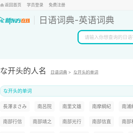
返回首页
学员登录
免费注册
日语词典
-
英语词典
な开头的人名
日语词典
>
な开头的单词
な开头的单词
長澤まさみ
南呂院
南里文雄
南摩綱紀
南浦
南部行信
南部靖之
南部光行
南部信直
南部