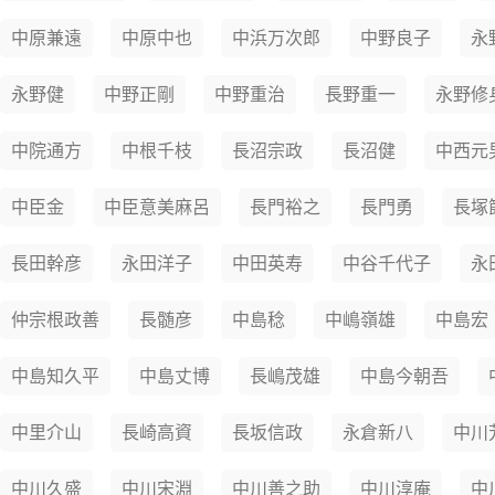
中原兼遠
中原中也
中浜万次郎
中野良子
永
永野健
中野正剛
中野重治
長野重一
永野修
中院通方
中根千枝
長沼宗政
長沼健
中西元
中臣金
中臣意美麻呂
長門裕之
長門勇
長塚
長田幹彦
永田洋子
中田英寿
中谷千代子
永
仲宗根政善
長髄彦
中島稔
中嶋嶺雄
中島宏
中島知久平
中島丈博
長嶋茂雄
中島今朝吾
中里介山
長崎高資
長坂信政
永倉新八
中川
中川久盛
中川宋淵
中川善之助
中川淳庵
中