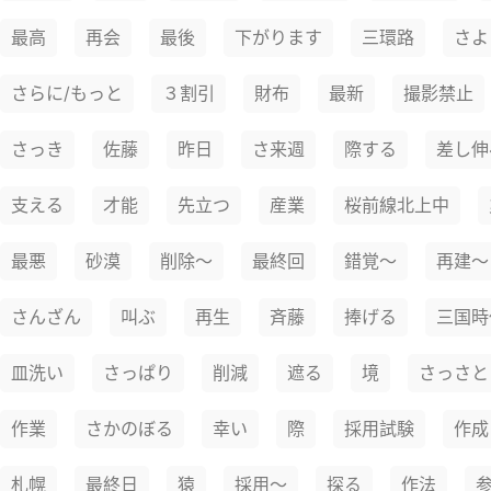
最高
再会
最後
下がります
三環路
さよ
さらに/もっと
３割引
財布
最新
撮影禁止
さっき
佐藤
昨日
さ来週
際する
差し伸
支える
才能
先立つ
産業
桜前線北上中
最悪
砂漠
削除～
最終回
錯覚～
再建～
さんざん
叫ぶ
再生
斉藤
捧げる
三国時
皿洗い
さっぱり
削減
遮る
境
さっさと
作業
さかのぼる
幸い
際
採用試験
作成
札幌
最終日
猿
採用～
探る
作法