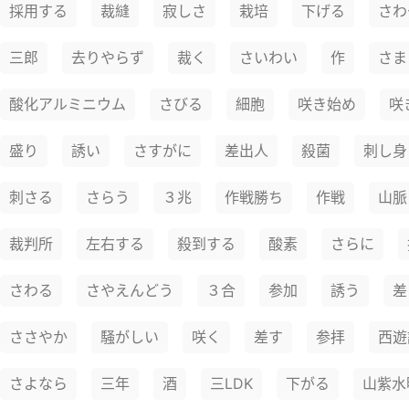
採用する
裁縫
寂しさ
栽培
下げる
さわ
三郎
去りやらず
裁く
さいわい
作
さま
酸化アルミニウム
さびる
細胞
咲き始め
咲
盛り
誘い
さすがに
差出人
殺菌
刺し身
刺さる
さらう
３兆
作戦勝ち
作戦
山脈
裁判所
左右する
殺到する
酸素
さらに
さわる
さやえんどう
３合
参加
誘う
差
ささやか
騒がしい
咲く
差す
参拝
西遊
さよなら
三年
酒
三LDK
下がる
山紫水