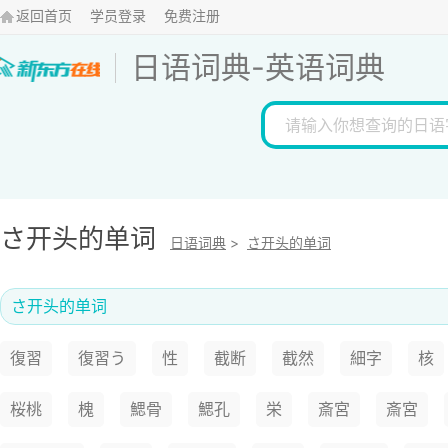
返回首页
学员登录
免费注册
日语词典
-
英语词典
さ开头的单词
日语词典
>
さ开头的单词
さ开头的单词
復習
復習う
性
截断
截然
細字
核
桜桃
槐
鰓骨
鰓孔
栄
斎宮
斎宮