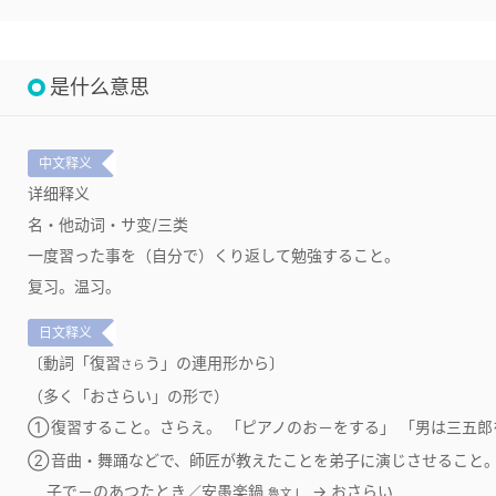
是什么意思
中文释义
详细释义
名・他动词・サ变/三类
一度習った事を（自分で）くり返して勉強すること。
复习。温习。
日文释义
〔動詞「復習
う」の連用形から〕
さら
（多く「おさらい」の形で）
①
復習すること。さらえ。 「ピアノのお－をする」 「男は三五
②
音曲・舞踊などで、師匠が教えたことを弟子に演じさせること。
子で－のあつたとき／安愚楽鍋
」 → おさらい
魯文