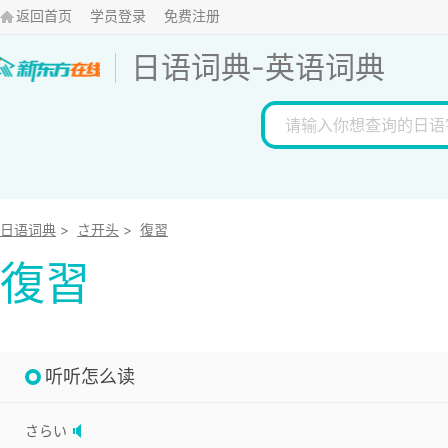
返回首页
学员登录
免费注册
日语词典
-
英语词典
日语词典
>
さ开头
>
復習
復習
听听怎么读
さらい