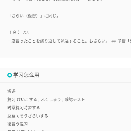
「さらい（復習）」に同じ。
（ 名 ）
スル
一度習ったことを繰り返して勉強すること。おさらい。 ⇔ 予習「
学习怎么用
短语
复习
けいこする ; ふくしゅう ; 確認テスト
时常复习
時習する
总复习
そうざらいする
復習う
温习