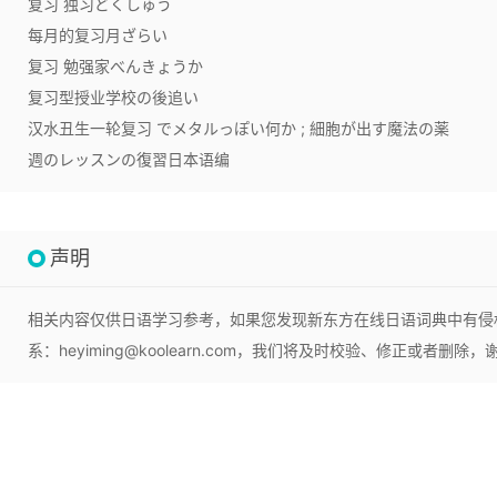
复习 独习
どくしゅう
每月的复习
月ざらい
复习 勉强家
べんきょうか
复习型授业
学校の後追い
汉水丑生一轮复习
でメタルっぽい何か ; 細胞が出す魔法の薬
週のレッスンの復習
日本语编
声明
相关内容仅供日语学习参考，如果您发现新东方在线日语词典中有侵
系：heyiming@koolearn.com，我们将及时校验、修正或者删除，