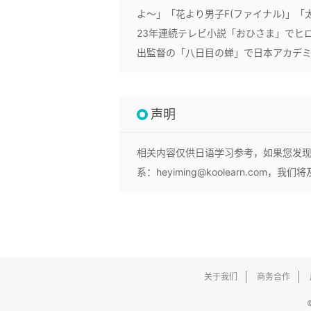
よ～」「花より男子F(ファイナル)」
23年連続テレビ小説「おひさま」でヒロ
出監督の「八日目の蝉」で日本アカデ
声明
相关内容仅供日语学习参考，如果您发
系：heyiming@koolearn.com
关于我们
商务合作