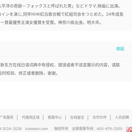
「太平洋の奇跡－フォックスと呼ばれた男」などドラマ,映画に出演。
インを演じ,同年NHK紅白歌合戦で紅組司会をつとめた。24年成島
ミー賞最優秀主演女優賞を受賞。神奈川県出身。明大卒。
现新东方在线日语词典中有侵权、错误或者不适宜展示的内容，请联
，我们将及时校验、修正或者删除，谢谢。
广告服务
代理商区域
客服中心
在线留言
合作伙伴
人员招聘
© 2024-2026
koolearn.com
版权所有 全国客服专线：400-676-2300