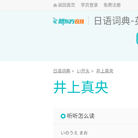
返回首页
学员登录
免费注册
日语词典
-
日语词典
>
い开头
>
井上真央
井上真央
听听怎么读
いのうえ まお