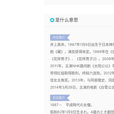
是什么意思
中文简介
井上真央，1987年1月9日出生于日本神
剧《藏》，演技获得肯定。1999年在《孩
《花样男子》、《花样男子2》。2008
2011年，主演NHK晨间剧《太阳公公》
带领红组取得胜利，终结六连败。201
佳女主角奖。2013年，与阿部隆史、
2014年3月29日，主演的电影《白雪
日文简介
1987－
平成時代の女優。
昭和62年1月9日生まれ。4歳のとき劇