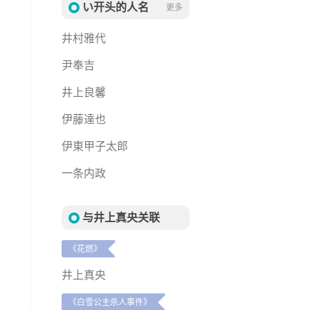
い开头的人名
更多
井村雅代
尹奉吉
井上良馨
伊藤達也
伊東甲子太郎
一条内政
与井上真央关联
《花燃》
井上真央
《白雪公主杀人事件》