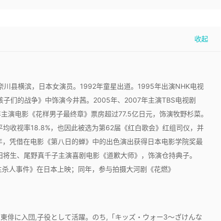
奈川县横滨，日本女演员。1992年童星出道。1995年出演NHK电视
子们的战争》中饰演今井茜。2005年、2007年主演TBS电视剧
年主演电影《花样男子最终章》票房超过77.5亿日元，饰演牧野杉菜。
平均收视率18.8%，也因此被选为第62届《红白歌会》红组司仪，并
2年，凭借在电影《第八日的蝉》中的出色演出获得日本电影学院奖最
冈田将生、尾野真千子主演喜剧电影《道歉大师》，饰演仓持典子。
公主杀人事件》在日本上映；同年，参与拍摄大河剧《花燃》
団東俳に入団,子役として活躍。のち,「キッズ・ウォー3～ざけんな