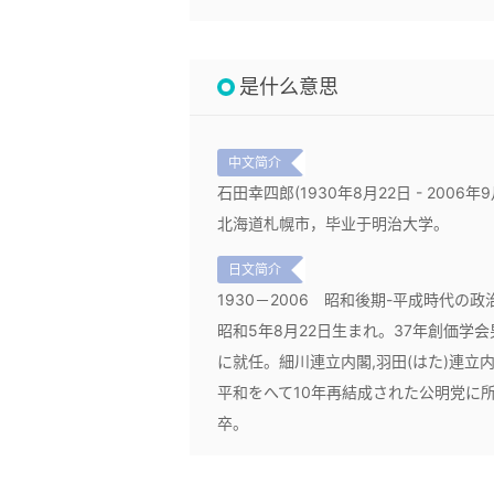
是什么意思
中文简介
石田幸四郎(1930年8月22日 - 20
北海道札幌市，毕业于明治大学。
日文简介
1930－2006
昭和後期-平成時代の政
昭和5年8月22日生まれ。37年創価学会
に就任。細川連立内閣,羽田(はた)連立
平和をへて10年再結成された公明党に所
卒。