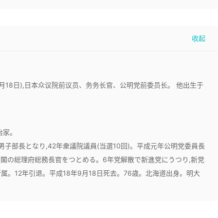
06年9月18日),日本众议院前议员、务务长官、公明党前委员长。 他出生于
治家。
男子部長となり,42年衆議院議員(当選10回)。平成元年公明党委員長
内閣の総理府総務長官をつとめる。6年党解散で新進党にうつり,新党
属。12年引退。平成18年9月18日死去。76歳。北海道出身。明大