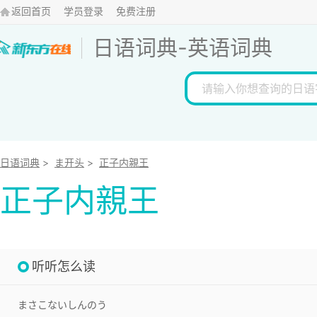
返回首页
学员登录
免费注册
日语词典
-
英语词典
日语词典
>
ま开头
>
正子内親王
正子内親王
听听怎么读
まさこないしんのう