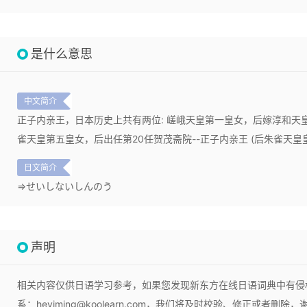
是什么意思
中文简介
正子内亲王，日本历史上共有两位: 嵯峨天皇第一皇女，后嫁淳和天皇为
雀天皇第五皇女，后出任第20任贺茂斋院--正子内亲王 (后朱雀天皇
日文简介
⇒せいしないしんのう
声明
相关内容仅供日语学习参考，如果您发现新东方在线日语词典中有侵
系：heyiming@koolearn.com，我们将及时校验、修正或者删除，