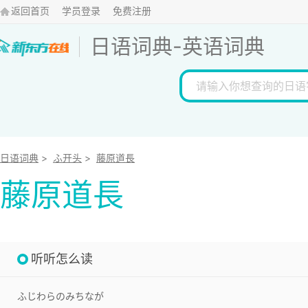
返回首页
学员登录
免费注册
日语词典
-
英语词典
日语词典
>
ふ开头
>
藤原道長
藤原道長
听听怎么读
ふじわらのみちなが