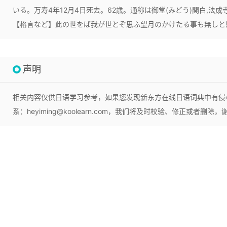
いる。万寿4年12月4日死去。62歳。通称は御堂(みどう)関白,法
【格言など】此の世をば我が世とぞ思ふ望月のかけたる事も無しと思
声明
相关内容仅供日语学习参考，如果您发现新东方在线日语词典中有侵
系：heyiming@koolearn.com，我们将及时校验、修正或者删除，