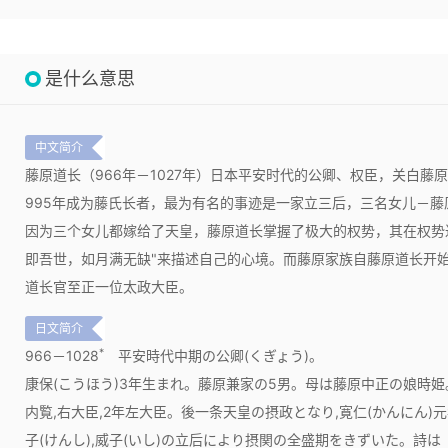
是什么意思
中文简介
藤原道长（966年－1027年）日本平安时代的公卿、权臣，关白
995年成为藤氏长者，最为有名的事迹是一家立三后，三名女儿－
因为三个女儿都嫁给了天皇，藤原道长掌握了极大的权势，其在权势
即吾世，如月满无缺"来描述自己的心境。而藤原家族自藤原道长开
道长官至正一位太政大臣。
日文简介
*
966－1028
平安時代中期の公卿(くぎょう)。
康保(こうほう)3年生まれ。藤原兼家の5男。母は藤原中正の娘時姫。
内覧,右大臣,2年左大臣。後一条天皇の摂政となり,寛仁(かんにん)元年
子(けんし),威子(いし)の立后により摂関の全盛期をきずいた。詩は