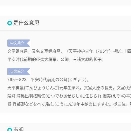
是什么意思
中文简介
文屋绵麻吕，又名文室绵麻吕，（天平神护三年（765年）-弘仁十四
平安时代前期的征夷大将军、公卿。三诸大原的长子。
日文简介
765－823
平安時代前期の公卿(くぎょう)。
天平神護(てんぴょうじんご)元年生まれ。文室大原の長男。文室秋津
蔵卿,陸奥出羽按察使(むつでわあぜちし)に任じられ,蝦夷(えぞ)の
将,兵部卿などをへて,弘仁(こうにん)9年中納言にすすむ。従三位。弘
声明