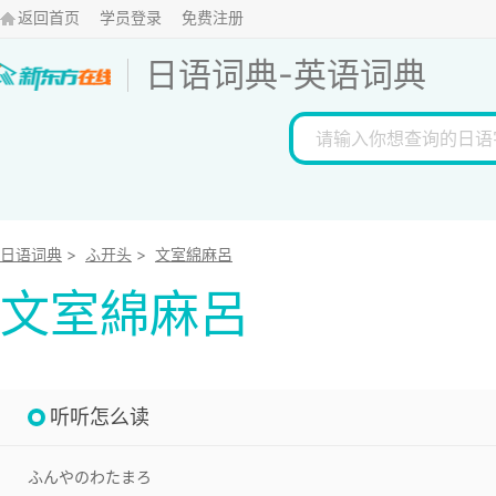
返回首页
学员登录
免费注册
日语词典
-
英语词典
日语词典
>
ふ开头
>
文室綿麻呂
文室綿麻呂
听听怎么读
ふんやのわたまろ