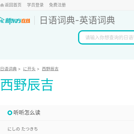
返回首页
学员登录
免费注册
日语词典
-
英语词典
日语词典
>
に开头
>
西野辰吉
西野辰吉
听听怎么读
にしの たつきち