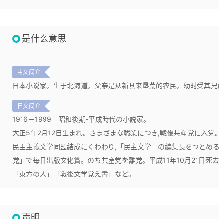
是什么意思
中文简介
日本小说家。生于北海道。父亲是从新县来垦荒的农民。幼时受其兄
日文简介
1916－1999
昭和後期-平成時代の小説家。
大正5年2月12日生まれ。さまざまな職業につき,戦後共産党に入党
民主主義文学同盟結成にくわわり,「民主文学」の編集長をつとめる
党」で毎日出版文化賞。のち共産党を離党。平成11年10月21日死
「東方の人」「戦後文学覚え書」など。
声明