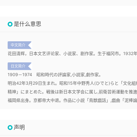
是什么意思
中文简介
花田清辉，日本文艺评论家、小说家、剧作家。生于福冈市。1932
日文简介
1909－1974
昭和時代の評論家,小説家,劇作家。
明治42年3月29日生まれ。昭和15年中野秀人(ひでと)らと「文化
精神」にまとめた。戦後は新日本文学会に属し,前衛芸術運動を推進し
福岡県出身。京都帝大中退。作品に小説「鳥獣戯話」,戯曲「泥棒
声明