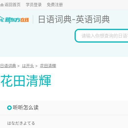
返回首页
学员登录
免费注册
日语词典
-
英语词典
日语词典
>
は开头
>
花田清輝
花田清輝
听听怎么读
はなだきよてる