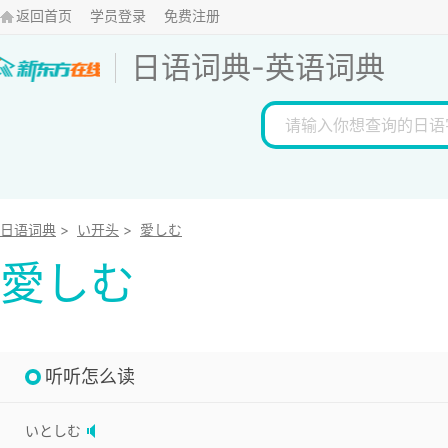
返回首页
学员登录
免费注册
日语词典
-
英语词典
日语词典
>
い开头
>
愛しむ
愛しむ
听听怎么读
いとしむ