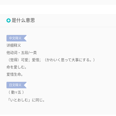
是什么意思
中文释义
详细释义
他动词・五段/一类
（觉得）可爱；爱惜；（かわいく思って大事にする。）
命を愛しむ。
爱惜生命。
日文释义
（ 動
五 ）
マ
「いとおしむ」に同じ。