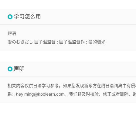
学习怎么用
短语
愛のむきだし
园子温监督 ; 园子温监督作 ; 爱的曝光
声明
相关内容仅供日语学习参考，如果您发现新东方在线日语词典中有侵
系：heyiming@koolearn.com，我们将及时校验、修正或者删除，