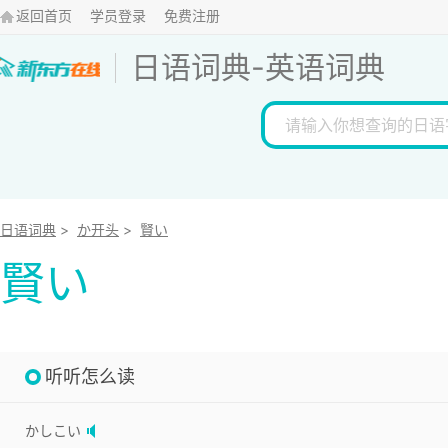
返回首页
学员登录
免费注册
日语词典
-
英语词典
日语词典
>
か开头
>
賢い
賢い
听听怎么读
かしこい