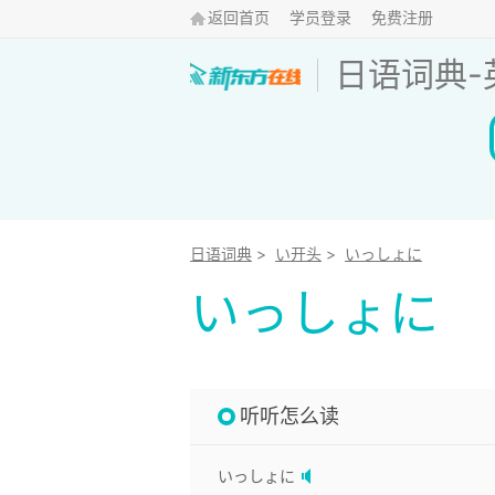
返回首页
学员登录
免费注册
日语词典
-
日语词典
>
い开头
>
いっしょに
いっしょに
听听怎么读
いっしょに