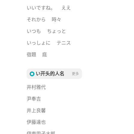
いいですね。
ええ
それから
時々
いつも
ちょっと
いっしょに
テニス
宿題
庭
い开头的人名
更多
井村雅代
尹奉吉
井上良馨
伊藤達也
伊東甲子太郎