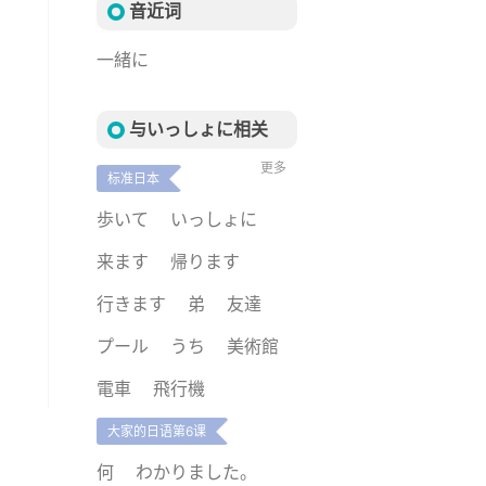
音近词
一緒に
与いっしょに相关
更多
标准日本
歩いて
いっしょに
来ます
帰ります
行きます
弟
友達
プール
うち
美術館
電車
飛行機
大家的日语第6课
何
わかりました。