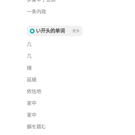
一条内政
い开头的单词
更多
几
几
緒
延繞
依怙地
家中
家中
韻を踏む