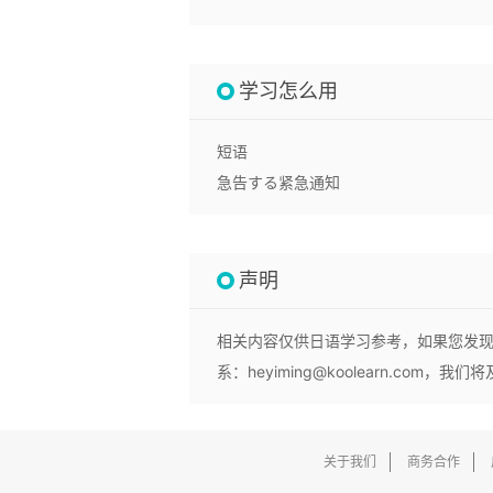
学习怎么用
短语
急告する
紧急通知
声明
相关内容仅供日语学习参考，如果您发
系：heyiming@koolearn.com
关于我们
商务合作