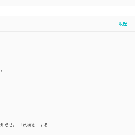
せ。
知らせ。 「危険を－する」