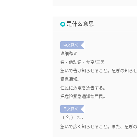
是什么意思
中文释义
详细释义
名・他动词・サ变/三类
急いで告げ知らせること。急ぎの知ら
紧急通知。
住民に危険を急告する。
把危险紧急通知给居民。
日文释义
（ 名 ）
スル
急いで広く知らせること。また、急ぎの