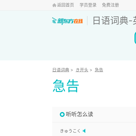
返回首页
学员登录
免费注册
日语词典
-
日语词典
>
き开头
>
急告
急告
听听怎么读
きゅうこく