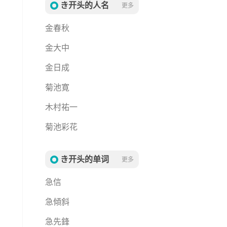
き开头的人名
更多
金春秋
金大中
金日成
菊池寛
木村祐一
菊池彩花
き开头的单词
更多
急信
急傾斜
急先鋒