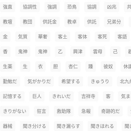
強直
協調性
強調
恐鳥
協調
凶兆
教壇
教団
供託金
教卓
供託
兄弟分
金
気質
華奢
客土
客体
客死
客語
香
鬼神
鬼神
乙
興津
雲母
己
生薬
生
衣
胆
杏仁
踵
彼奴
休
勤勉だ
気がかりだ
希望する
きゅうり
北九
記憶する
巨人
きれいだ
吉祥寺
客
気ま
きりがない
狂言
救助隊
急報
奇跡的だ
器械
聞き分ける
聞き漏らす
聞きほれる
聞