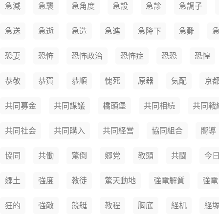
急減
急襲
急角度
急設
急診
急調子
急送
急逝
急造
急進
急降下
急難
恐妻
恐怖
恐怖政治
恐怖症
恐恐
恐惶
恭敬
恭賀
恭順
愧死
原器
気配
京
共同募金
共同謀議
橋頭堡
共同相続
共同戦
共同社会
共同購入
共同経営
協同組合
嚮導
協同
共働
驚倒
郷党
教頭
共闘
今
郷土
強度
教徒
驚天動地
強電解質
強電
狂的
強敵
競艇
教程
胸底
経机
経