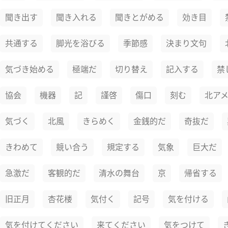
聞き出す
聞き入れる
聞きとがめる
効き目
共通する
脚光を浴びる
季節感
決まり文句
気づき始める
極端だ
切り替え
記入する
禁
協会
機器
記
謹啓
傷口
刻む
北ア
気づく
北風
きらめく
金銭的だ
奇抜だ
きわめて
競い合う
規定する
気象
巨大だ
急激だ
客観的だ
清水の舞台
京
帰省する
旧正月
杏花楼
気付く
記号
気を付ける
気を付けてください
来てください
気をつけて