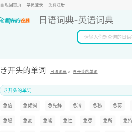
返回首页
学员登录
免费注册
日语词典
-
英语词典
き开头的单词
日语词典
>
き开头的单词
き开头的单词
急信
急傾斜
急先鋒
急冷
急務
急募
急場
急変
急峻
急性
急患
急所
急