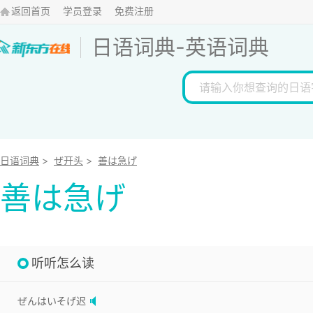
返回首页
学员登录
免费注册
日语词典
-
英语词典
日语词典
>
ぜ开头
>
善は急げ
善は急げ
听听怎么读
ぜんはいそげ迟